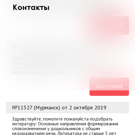
Здравствуйте! Помогите, пожалуйста, подобрать
Контакты
литературу к теме "Зоонимы во фразеологических
оборотах. Языковая картина мира". Заранее спасибо!
ПОДРОБНЕЕ
№11528 (Мурманск) от 2 октября 2019
Здравствуйте, помогите пожалуйста подобрать,
Нищева -логопедическая методика.
Словоизменение. В методике должен быть
оценочный балл. Спасибо.
ПОДРОБНЕЕ
№11527 (Мурманск) от 2 октября 2019
Здравствуйте, помогите пожалуйста подобрать
литературу: Основные направления формирования
словоизменения у дошкольников с общим
недоразвитием речи. Литература не старше 5 лет.