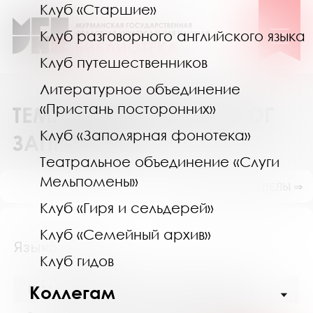
Клуб «Старшие»
Клуб разговорного английского языка
Клуб путешественников
Литературное объединение
«Пристань посторонних»
ТЕМАТИЧЕСКИЙ КАТАЛОГ
Клуб «Заполярная фонотека»
ЗАПРОСОВ
Театральное объединение «Слуги
Мельпомены»
ПОКАЗАТЬ ПОДРАЗДЕЛЫ ⇒
Клуб «Гиря и сельдерей»
Клуб «Семейный архив»
Языкознание
Клуб гидов
Коллегам
№11559 (Мурманск) от 20 октября 2019