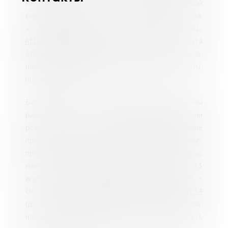
международной научно-практической
конференции, Bengaluru, 13–14 июня 2023 года.
– Bengaluru, 2023. – С. 103-107. – URL:
https://elibrary.ru/item.asp?id=54062321
(дата
обращения: 15.07.2025). – Режим доступа:
научная электронная библиотека eLIBRARY.RU,
после регистрации.
Баранова, Н. С. О проектировании системы
работы со школами с низкими образовательными
результатами / Н. С. Баранова // Социальные
процессы в современном российском обществе:
проблемы и перспективы : материалы V Всерос.
науч. конф. с междунар. участием, Иркутск, 23
апреля 2021 года. – Иркутск, 2021. – С. 92-97. –
URL:
https://elibrary.ru/item.asp?id=45611134
(дата обращения: 15.07.2025). – Режим доступа:
научная электронная библиотека eLIBRARY.RU,