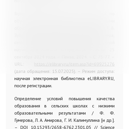
после регистрации.
Гирич, С. Е. Методические рекомендации по
обучению детей с ОВЗ в школах с низкими
образовательными результатами / С. Е. Гирич, Т. В.
Зубрева, Л. В. Кондратенко // Педагогика: вчера,
сегодня, завтра : сборник статей Международной
научно-практической конференции, Пенза, 25
сентября 2024 года. – Пенза, 2024. – С. 75-77. –
URL:
https://elibrary.ru/item.asp?id=69925276
(дата обращения: 15.07.2025). – Режим доступа:
научная электронная библиотека eLIBRARY.RU,
после регистрации.
Определение условий повышения качества
образования в сельских школах с низкими
образовательными результатами / Ф. Ф.
Гумерова, Л. А. Амирова, Г. И. Калимуллина [и др.].
– DOI 10.15293/2658-6762.2301.05 // Science