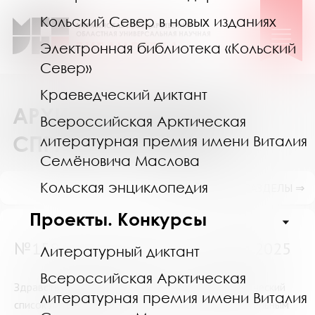
Кольский Север в новых изданиях
Электронная библиотека «Кольский
Север»
Краеведческий диктант
АРХИВ ВЫПОЛНЕННЫХ
Всероссийская Арктическая
СПРАВОК И ПОИСК
литературная премия имени Виталия
Семёновича Маслова
Кольская энциклопедия
ПОКАЗАТЬ ПОДРАЗДЕЛЫ ⇒
Проекты. Конкурсы
№15842 (Мурманск) от 14 июля 2025
Литературный диктант
Всероссийская Арктическая
Здравствуйте. Можно подготовить библиографический
литературная премия имени Виталия
список литературы для школ с низким образовательным