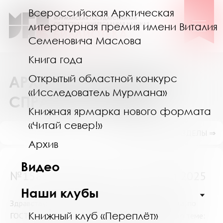
Всероссийская Арктическая
литературная премия имени Виталия
Семеновича Маслова
Книга года
Открытый областной конкурс
АРХИВ ВЫПОЛНЕННЫХ
«Исследователь Мурмана»
СПРАВОК И ПОИСК
Книжная ярмарка нового формата
«Читай север!»
ПОКАЗАТЬ ПОДРАЗДЕЛЫ ⇒
Архив
Видео
№15853 (Мурманск) от 26 июля 2025
Наши клубы
Здравствуйте! Составьте и оформите, пожалуйста, по
Книжный клуб «Переплёт»
ГОСТу список литературы для курсовой работы по теме: