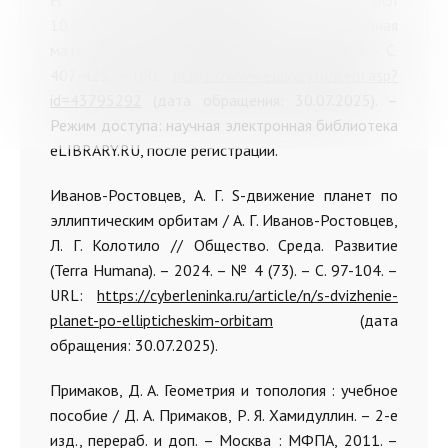
Н. И. Амелькин. – DOI
10.31857/S0032823520040025 // Прикладная
математика и механика. – 2020. – Т. 84, № 4. – С.
407-425. – URL:
https://www.elibrary.ru/item.asp?
id=43795292
(дата обращения: 30.07.2025). –
Режим доступа: научная электронная библиотека
eLIBRARY.RU, после регистрации.
Иванов-Ростовцев, А. Г. S-движение планет по
эллиптическим орбитам / А. Г. Иванов-Ростовцев,
Л. Г. Колотило // Общество. Среда. Развитие
(Terra Humana). – 2024. – № 4 (73). – С. 97-104. –
URL:
https://cyberleninka.ru/article/n/s-dvizhenie-
planet-po-ellipticheskim-orbitam
(дата
обращения: 30.07.2025).
Примаков, Д. А. Геометрия и топология : учебное
пособие / Д. А. Примаков, Р. Я. Хамидуллин. – 2-е
изд., перераб. и доп. – Москва : МФПА, 2011. –