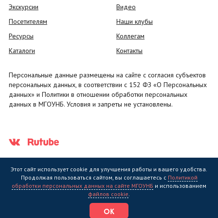
Экскурсии
Видео
Посетителям
Наши клубы
Ресурсы
Коллегам
Каталоги
Контакты
Персональные данные размещены на сайте с согласия субъектов
персональных данных, в соответствии с 152 ФЗ «О Персональных
данных» и Политики в отношении обработки персональных
данных в МГОУНБ. Условия и запреты не установлены.
Этот сайт использует cookie для улучшения работы и вашего удобства.
Продолжая пользоваться сайтом, вы соглашаетесь с
Политикой
обработки персональных данных на сайте МГОУНБ
и использованием
Государственное областное бюджетное учреждение культуры
файлов cookie
.
"Мурманская государственная областная универсальная научная
библиотека" (МГОУНБ) © 2006 - 2026
ОК