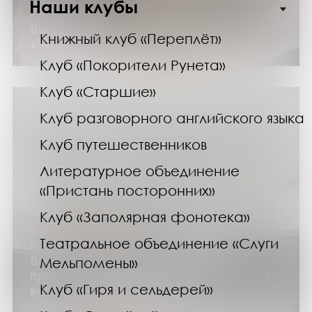
Наши клубы
01.02.25
Выставка «Удивительный возраст» (цикл
Книжный клуб «Переплёт»
«Читай про себя: книги для молодых»)
Клуб «Покорители Рунета»
Клуб «Старшие»
Клуб разговорного английского языка
Клуб путешественников
Литературное объединение
«Пристань посторонних»
Клуб «Заполярная фонотека»
Театральное объединение «Слуги
01.02.25
Выставки «Учимся дружить и любить:
Мельпомены»
правильный выбор спутника жизни» (цикл
Клуб «Гиря и сельдерей»
выставок «СемьеВедение»)