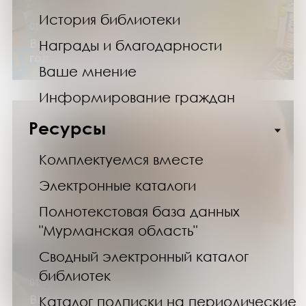
История библиотеки
01.02.25
Выставка «Встречайте – юбиляры 2025
Награды и благодарности
года!». Юбилейные журналы и газеты
Ваше мнение
Информирование граждан
Ресурсы
Комплектуемся вместе
Электронные каталоги
Полнотекстовая база данных
"Мурманская область"
Сводный электронный каталог
библиотек
01.02.25
Выставка «Встречают книгу по обложке…»
Каталог подписки на периодические