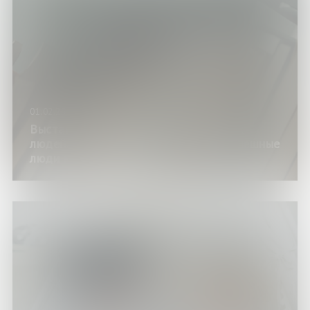
01.02.25
Выставка «Любимые книги известных
людей» (цикл выставок изданий «Успешные
люди много читают»)