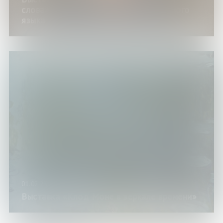
слова» к Международному дню родного
языка
01.02.25
Выставка «Клод Моне в зеркале времени»