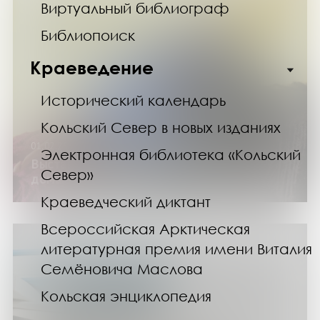
Виртуальный библиограф
Библиопоиск
Краеведение
Исторический календарь
Кольский Север в новых изданиях
01.02.25
Электронная библиотека «Кольский
Выставка «Ниточка с иголочкой»:
Север»
домашнее рукоделие
Краеведческий диктант
Всероссийская Арктическая
литературная премия имени Виталия
Семёновича Маслова
Кольская энциклопедия