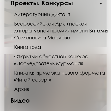
Проекты. Конкурсы
Литературный диктант
Всероссийская Арктическая
литературная премия имени Виталия
01.02.25
Семеновича Маслова
Выставка «От мала до велика»
Книга года
Открытый областной конкурс
«Исследователь Мурмана»
Книжная ярмарка нового формата
«Читай север!»
Архив
Видео