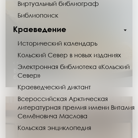
Виртуальный библиограф
Библиопоиск
Краеведение
Исторический календарь
Кольский Север в новых изданиях
с 4 июня по 15 сентября 2026 года
Электронная библиотека «Кольский
Выставка изданий «Книжный неформат:
Север»
большие и маленькие»
Краеведческий диктант
Всероссийская Арктическая
литературная премия имени Виталия
Семёновича Маслова
Кольская энциклопедия