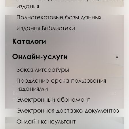
издания
Полнотекстовые базы данных
Издания Библиотеки
Каталоги
Онлайн-услуги
Заказ литературы
Продление срока пользования
с 1 июля по 30 августа 2026 года
изданиями
Выставка изданий «История в трех частях:
Электронный абонемент
трилогии»
Электронная доставка документов
Онлайн-консультант