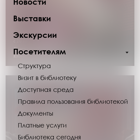
Новости
Выставки
Экскурсии
с 20 августа по 30 сентября 2026 года
Выставка изданий «Лица российского
Посетителям
кинематографа»
Структура
Визит в библиотеку
Доступная среда
Правила пользования библиотекой
Документы
Платные услуги
Библиотека сегодня