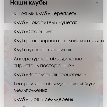
Наши клубы
с 1 июля до 30 декабря 2026 года
Книжный клуб «Переплёт»
Выставка изданий «Молодежный формат»
Клуб «Покорители Рунета»
Клуб «Старшие»
Клуб разговорного английского языка
Клуб путешественников
Литературное объединение
«Пристань посторонних»
Клуб «Заполярная фонотека»
Театральное объединение «Слуги
в течение года
Мельпомены»
Выставка изданий «Народов много –
Клуб «Гиря и сельдерей»
страна одна»