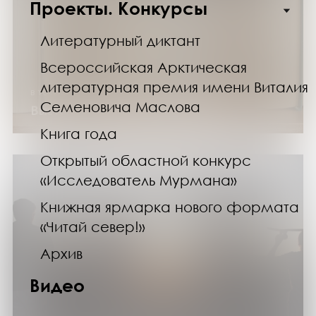
Проекты. Конкурсы
Литературный диктант
Всероссийская Арктическая
литературная премия имени Виталия
в течение года
Семеновича Маслова
Выставка изданий «Книжный сериал»
Книга года
Открытый областной конкурс
«Исследователь Мурмана»
Книжная ярмарка нового формата
«Читай север!»
Архив
Видео