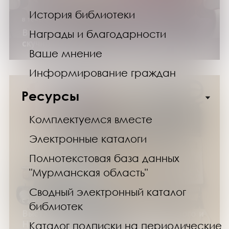
История библиотеки
в течение года
Выставка изданий «Все жанры, кроме
Награды и благодарности
скучного»
Ваше мнение
Информирование граждан
Ресурсы
Комплектуемся вместе
Электронные каталоги
Полнотекстовая база данных
"Мурманская область"
Сводный электронный каталог
с 1 июля по 30 сентября 2026 года
библиотек
Выставка изданий «Изобретения Нового и
Новейшего времени»
Каталог подписки на периодические