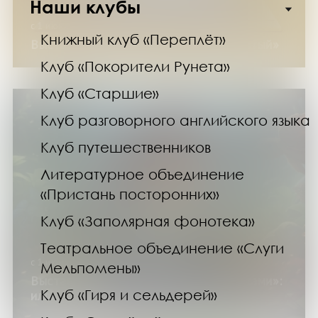
Наши клубы
с 1 июня по 30 августа 2026 года
Книжный клуб «Переплёт»
Выставка изданий «50 оттенков: желтый»
Клуб «Покорители Рунета»
Клуб «Старшие»
Клуб разговорного английского языка
Клуб путешественников
Литературное объединение
«Пристань посторонних»
Клуб «Заполярная фонотека»
Театральное объединение «Слуги
с 1 июня по 30 августа 2026 года
Мельпомены»
Выставка изданий «Книжки с картинками»:
Клуб «Гиря и сельдерей»
иллюстраторы детской книги