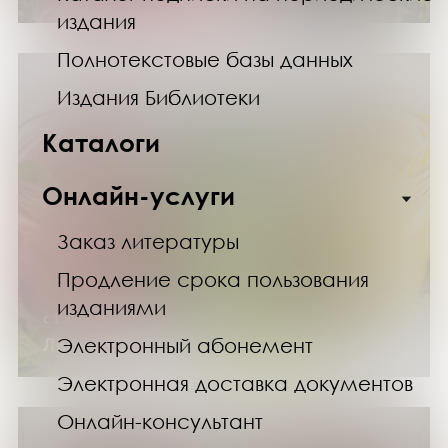
издания
Полнотекстовые базы данных
Издания Библиотеки
Каталоги
Онлайн-услуги
Заказ литературы
Продление срока пользования
изданиями
с 1 июля по 31 августа 2026 года
Электронный абонемент
Лето на вашей тарелке
Электронная доставка документов
Онлайн-консультант