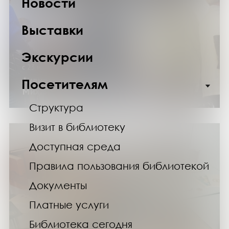
Новости
Выставки
Экскурсии
с 23 мая по 2 августа 2026 года
Аудиогид по выставке к 135-летию
Посетителям
Михаила Булгакова
Структура
Визит в библиотеку
Доступная среда
Правила пользования библиотекой
Документы
Платные услуги
Библиотека сегодня