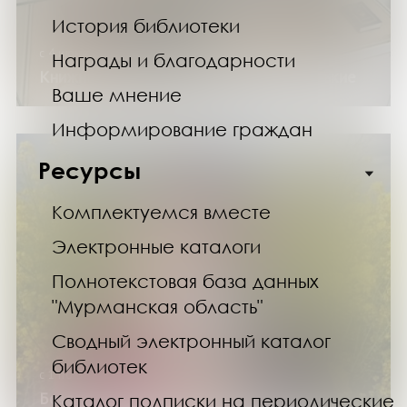
История библиотеки
с 4 июня по 15 сентября 2026 года
Награды и благодарности
Книжный неформат: большие и маленькие
Ваше мнение
Информирование граждан
Ресурсы
Комплектуемся вместе
Электронные каталоги
Полнотекстовая база данных
"Мурманская область"
Сводный электронный каталог
библиотек
с 1 по 31 июля 2026 года
Безопасное лето. Советы аллергикам
Каталог подписки на периодические