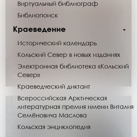
Виртуальный библиограф
Библиопоиск
Краеведение
Исторический календарь
Кольский Север в новых изданиях
Электронная библиотека «Кольский
с 1 июля по 31 августа 2026 года
Север»
Петр и Феврония – святые для семьи
Краеведческий диктант
Всероссийская Арктическая
литературная премия имени Виталия
Семёновича Маслова
Кольская энциклопедия