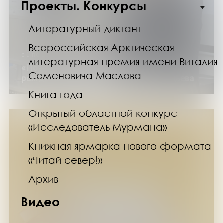
Проекты. Конкурсы
Литературный диктант
Всероссийская Арктическая
с 1 по 31 июля 2026 года
литературная премия имени Виталия
«Поэт и краевед»: к 80-летию со дня
Семеновича Маслова
рождения писателя В. В. Сорокожердьева
Книга года
Открытый областной конкурс
«Исследователь Мурмана»
Книжная ярмарка нового формата
«Читай север!»
Архив
Видео