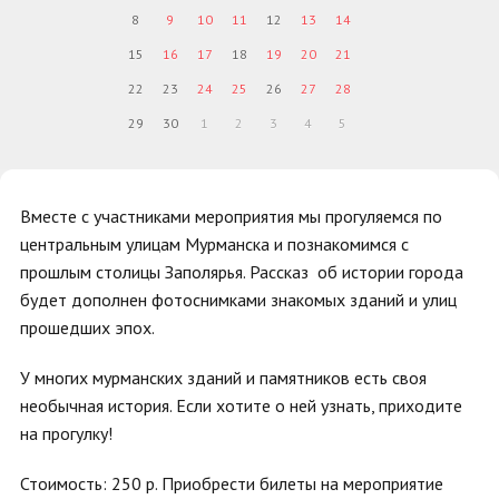
8
9
10
11
12
13
14
15
16
17
18
19
20
21
22
23
24
25
26
27
28
29
30
1
2
3
4
5
Вместе с участниками мероприятия мы прогуляемся по
центральным улицам Мурманска и познакомимся с
прошлым столицы Заполярья. Рассказ об истории города
будет дополнен фотоснимками знакомых зданий и улиц
прошедших эпох.
У многих мурманских зданий и памятников есть своя
необычная история. Если хотите о ней узнать, приходите
на прогулку!
Стоимость: 250 р.
Приобрести билеты на мероприятие