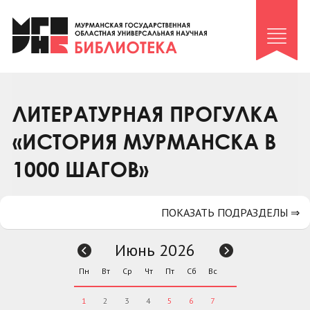
Клуб «Гиря и сельдерей»
Клуб «Семейный архив»
Клуб гидов
Коллегам
ЛИТЕРАТУРНАЯ ПРОГУЛКА
Контакты
«ИСТОРИЯ МУРМАНСКА В
1000 ШАГОВ»
ПОКАЗАТЬ ПОДРАЗДЕЛЫ ⇒
Июнь 2026
Пн
Вт
Ср
Чт
Пт
Сб
Вс
1
2
3
4
5
6
7