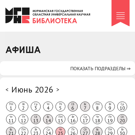
Клуб «Гиря и сельдерей»
Клуб «Семейный архив»
Клуб гидов
Коллегам
АФИША
Контакты
ПОКАЗАТЬ ПОДРАЗДЕЛЫ ⇒
Июнь 2026
<
>
ПН
Вт
Ср
Чт
Пт
Сб
Вс
ПН
Вт
Ср
1
2
3
4
5
6
7
8
9
10
Чт
Пт
Сб
Вс
ПН
Вт
Ср
Чт
Пт
Сб
11
12
13
14
15
16
17
18
19
20
Вс
ПН
Вт
Ср
Чт
Пт
Сб
Вс
ПН
Вт
21
22
23
24
25
26
27
28
29
30