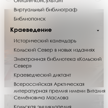
Онлайн-консультант
Виртуальный библиограф
Библиопоиск
Краеведение
Исторический календарь
Кольский Север в новых изданиях
Электронная библиотека «Кольский
Север»
27.06.26
Краеведческий диктант
День новой книги
Всероссийская Арктическая
литературная премия имени Виталия
Семёновича Маслова
Кольская энциклопедия