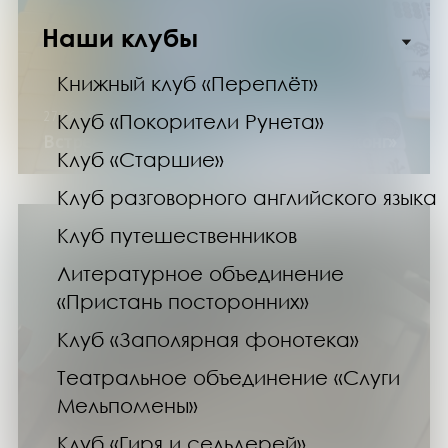
Наши клубы
Книжный клуб «Переплёт»
27.06.26
Клуб «Покорители Рунета»
Встреча клуба по игре в «Риичи Маджонг»
Клуб «Старшие»
Клуб разговорного английского языка
Клуб путешественников
Литературное объединение
«Пристань посторонних»
Клуб «Заполярная фонотека»
Театральное объединение «Слуги
Мельпомены»
Клуб «Гиря и сельдерей»