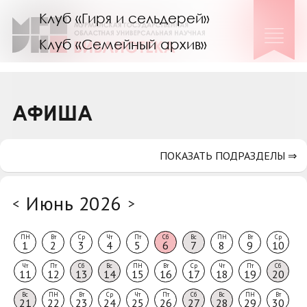
Клуб «Гиря и сельдерей»
Клуб «Семейный архив»
Клуб гидов
Коллегам
АФИША
Контакты
ПОКАЗАТЬ ПОДРАЗДЕЛЫ ⇒
Июнь 2026
<
>
ПН
Вт
Ср
Чт
Пт
Сб
Вс
ПН
Вт
Ср
1
2
3
4
5
6
7
8
9
10
Чт
Пт
Сб
Вс
ПН
Вт
Ср
Чт
Пт
Сб
11
12
13
14
15
16
17
18
19
20
Вс
ПН
Вт
Ср
Чт
Пт
Сб
Вс
ПН
Вт
21
22
23
24
25
26
27
28
29
30