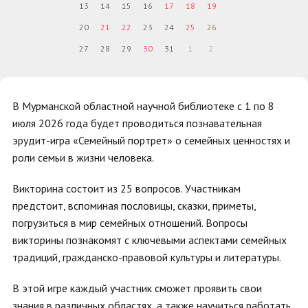
13
14
15
16
17
18
19
20
21
22
23
24
25
26
27
28
29
30
31
1
2
В Мурманской областной научной библиотеке с 1 по 8
июля 2026 года будет проводиться познавательная
эрудит-игра «Семейный портрет» о семейных ценностях и
роли семьи в жизни человека.
Викторина состоит из 25 вопросов. Участникам
предстоит, вспоминая пословицы, сказки, приметы,
погрузиться в мир семейных отношений. Вопросы
викторины познакомят с ключевыми аспектами семейных
традиций, гражданско-правовой культуры и литературы.
В этой игре каждый участник сможет проявить свои
знания в различных областях, а также научиться работать