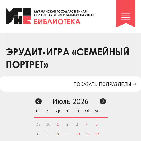
Клуб «Гиря и сельдерей»
Клуб «Семейный архив»
Клуб гидов
Коллегам
ЭРУДИТ-ИГРА «СЕМЕЙНЫЙ
Контакты
ПОРТРЕТ»
ПОКАЗАТЬ ПОДРАЗДЕЛЫ ⇒
Июль 2026
Пн
Вт
Ср
Чт
Пт
Сб
Вс
29
30
1
2
3
4
5
6
7
8
9
10
11
12