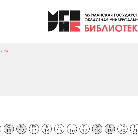
24
Сб
Вс
ПН
Вт
Ср
Чт
Пт
Сб
Вс
ПН
Вт
11
12
13
14
15
16
17
18
19
20
21