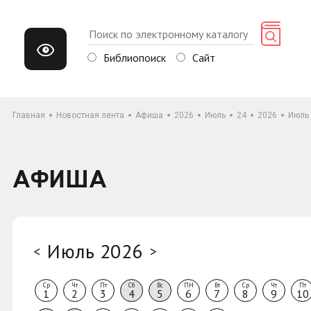
Библиопоиск
Сайт
Главная
Новостная лента
Афиша
2026
Июль
24
2026
Июль
АФИША
Июль 2026
<
>
Ср
Чт
Пт
Сб
Вс
ПН
Вт
Ср
Чт
Пт
1
2
3
4
5
6
7
8
9
10