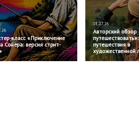
18.07.26
7.26
Авторский обзор 
тер-класс «Приключение
путешествовать»:
а Сойера: версия стрит-
путешествия в
»
художественной 