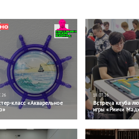
НО
7.26
18.07.26
тер-класс «Акварельное
Встреча клуба л
о»
игры «Риичи Мад