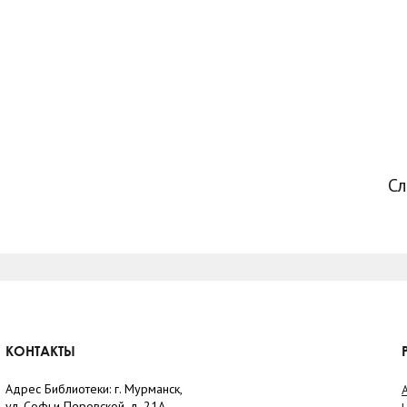
С
КОНТАКТЫ
Адрес Библиотеки: г. Мурманск,
ул. Софьи Перовской, д. 21А