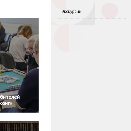
Экскурсии
юбителей
жонг»