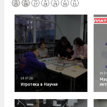
Сб
Вс
ПН
Вт
Ср
Чт
Пт
25
26
27
28
29
30
31
ПЛАТ
18.0
18.07.26
Мас
Игротека в Научке
лет