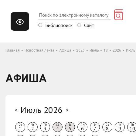
Библиопоиск
Сайт
Главная
Новостная лента
Афиша
2026
Июль
18
2026
Июль
АФИША
Июль 2026
<
>
Ср
Чт
Пт
Сб
Вс
ПН
Вт
Ср
Чт
Пт
1
2
3
4
5
6
7
8
9
10