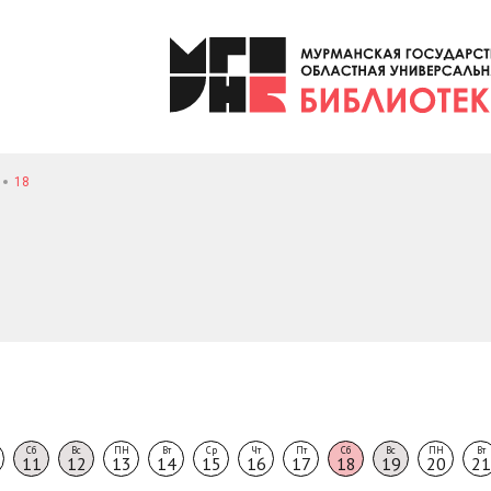
18
Сб
Вс
ПН
Вт
Ср
Чт
Пт
Сб
Вс
ПН
Вт
11
12
13
14
15
16
17
18
19
20
21