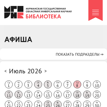
Клуб «Гиря и сельдерей»
Клуб «Семейный архив»
Клуб гидов
Коллегам
АФИША
Контакты
ПОКАЗАТЬ ПОДРАЗДЕЛЫ ⇒
Июль 2026
<
>
Ср
Чт
Пт
Сб
Вс
ПН
Вт
Ср
Чт
Пт
1
2
3
4
5
6
7
8
9
10
Сб
Вс
ПН
Вт
Ср
Чт
Пт
Сб
Вс
ПН
11
12
13
14
15
16
17
18
19
20
Вт
Ср
Чт
Пт
Сб
Вс
ПН
Вт
Ср
Чт
21
22
23
24
25
26
27
28
29
30