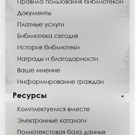
Правила пользования библиотекой
Документы
Платные услуги
Библиотека сегодня
История библиотеки
Награды и благодарности
Ваше мнение
31.05.24
Подведены итоги Областного
Информирование граждан
краеведческого диктанта
Ресурсы
Комплектуемся вместе
Электронные каталоги
Полнотекстовая база данных