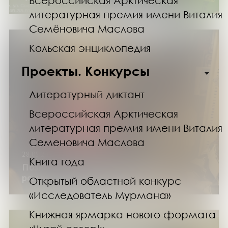
Всероссийская Арктическая
литературная премия имени Виталия
Семёновича Маслова
Кольская энциклопедия
Проекты. Конкурсы
Литературный диктант
Всероссийская Арктическая
литературная премия имени Виталия
Семеновича Маслова
28.05.24
Книга года
Познавательная программа «С днем
рождения, Мурманская область»
Открытый областной конкурс
«Исследователь Мурмана»
Книжная ярмарка нового формата