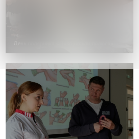
24.05.24
День полярника «Покорители полюса»