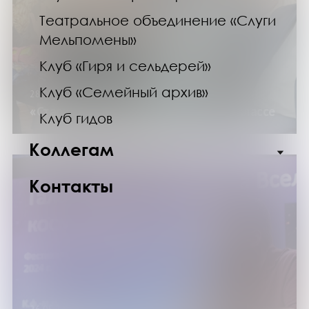
Театральное объединение «Слуги
Мельпомены»
Клуб «Гиря и сельдерей»
Клуб «Семейный архив»
28.05.24
«Старшие» поучаствовали в мастер-классе
Клуб гидов
Коллегам
Контакты