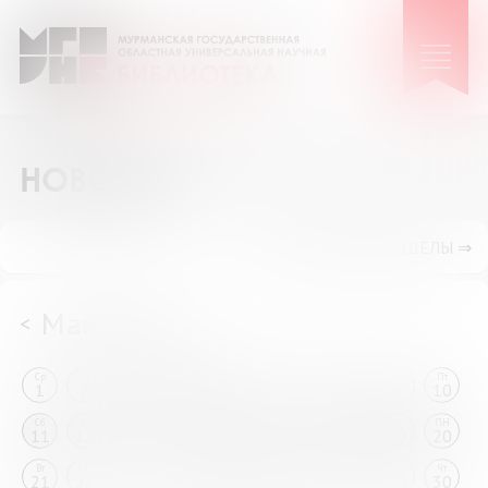
НОВОСТИ
ПОКАЗАТЬ ПОДРАЗДЕЛЫ ⇒
Май 2024
<
>
Ср
Чт
Пт
Сб
Вс
ПН
Вт
Ср
Чт
Пт
1
2
3
4
5
6
7
8
9
10
Сб
Вс
ПН
Вт
Ср
Чт
Пт
Сб
Вс
ПН
11
12
13
14
15
16
17
18
19
20
Вт
Ср
Чт
Пт
Сб
Вс
ПН
Вт
Ср
Чт
21
22
23
24
25
26
27
28
29
30