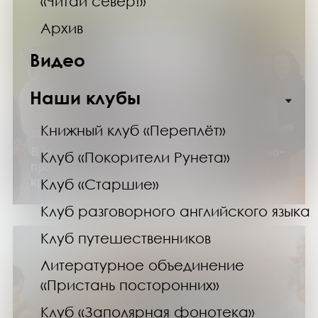
«Читай север!»
Архив
Видео
Наши клубы
Книжный клуб «Переплёт»
28.05.24
В Научке наградили участников культурно-
Клуб «Покорители Рунета»
просветительской акции «Областной
краеведческий диктант»
Клуб «Старшие»
Клуб разговорного английского языка
Клуб путешественников
Литературное объединение
«Пристань посторонних»
Клуб «Заполярная фонотека»