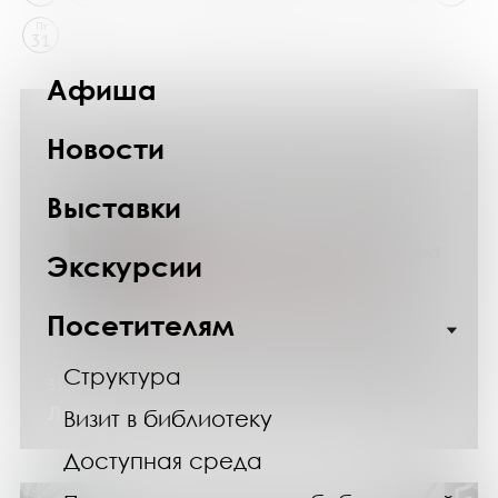
Пт
31
Афиша
Новости
Выставки
Экскурсии
Посетителям
Структура
31.05.24
Летний режим работы библиотеки
Визит в библиотеку
Доступная среда