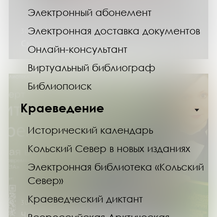
Электронный абонемент
Электронная доставка документов
30.05.24
Смартмоб «Мой край – моя гордость»
Онлайн-консультант
Виртуальный библиограф
Библиопоиск
Краеведение
Исторический календарь
Кольский Север в новых изданиях
Электронная библиотека «Кольский
Север»
Краеведческий диктант
30.05.24
Читает Екатерина Ефремова