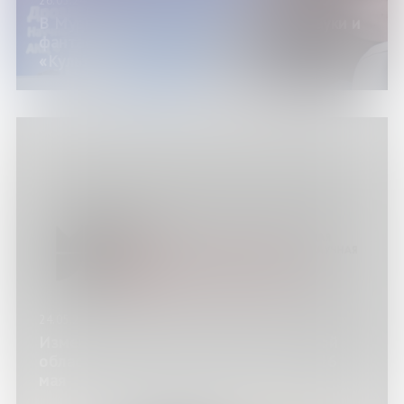
26.05.24
В Мурманске состоялся Фестиваль науки и
фантастики в рамках форума
«КультАрктика»
24.05.24
Изменение режима работы Мурманской
областной научной библиотеки 25 и 26
мая