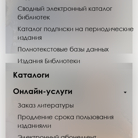
Сводный электронный каталог
библиотек
28.06.24
Каталог подписки на периодические
Участники арт-медиации в Центре
современного искусства «Сопки 21А»
издания
погрузились в мир Гоголя
Полнотекстовые базы данных
Издания Библиотеки
Каталоги
Онлайн-услуги
Заказ литературы
Продление срока пользования
изданиями
Электронный абонемент