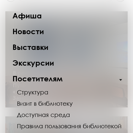
Афиша
Новости
Выставки
Экскурсии
30.06.24
В рамках «Летнего кинозала» в Научке
Посетителям
состоялись показы кинолент «Плато
Путорана. Неприступная красота»,
«Говорящие с белухами» и «Арктика.
Структура
Зазеркалье».
Визит в библиотеку
Доступная среда
Правила пользования библиотекой