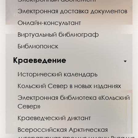
28.06.24
Электронная доставка документов
Неделя в клубе «Старшие»
Онлайн-консультант
Виртуальный библиограф
Библиопоиск
Краеведение
Исторический календарь
Кольский Север в новых изданиях
Электронная библиотека «Кольский
Север»
27.06.24
Краеведческий диктант
27 июня библиотека закрыта
Всероссийская Арктическая