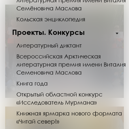
литературная премия имени Виталия
Семёновича Маслова
Кольская энциклопедия
Проекты. Конкурсы
Литературный диктант
Всероссийская Арктическая
литературная премия имени Виталия
Семеновича Маслова
26.06.24
Завершилась первая смена городских
Книга года
оздоровительных лагерей
Открытый областной конкурс
«Исследователь Мурмана»
Книжная ярмарка нового формата
«Читай север!»