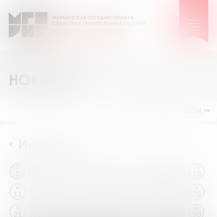
НОВОСТИ
ПОКАЗАТЬ ПОДРАЗДЕЛЫ ⇒
Июнь 2024
<
>
Сб
Вс
ПН
Вт
Ср
Чт
Пт
Сб
Вс
ПН
1
2
3
4
5
6
7
8
9
10
Вт
Ср
Чт
Пт
Сб
Вс
ПН
Вт
Ср
Чт
11
12
13
14
15
16
17
18
19
20
Пт
Сб
Вс
ПН
Вт
Ср
Чт
Пт
Сб
Вс
21
22
23
24
25
26
27
28
29
30