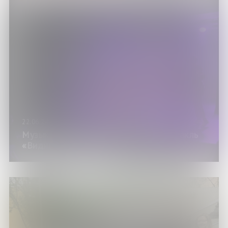
22.06.24
Музыкально-хореографический спектакль
«Видимое-невидимое»