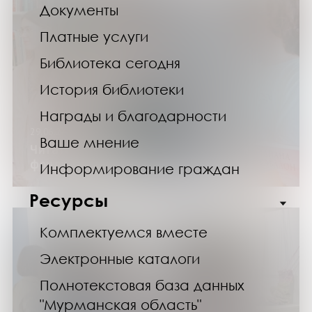
Документы
Платные услуги
Библиотека сегодня
История библиотеки
Награды и благодарности
29.06.24
Ваше мнение
Читатели познакомились с новинками
фонда библиотеки
Информирование граждан
Ресурсы
Комплектуемся вместе
Электронные каталоги
Полнотекстовая база данных
"Мурманская область"