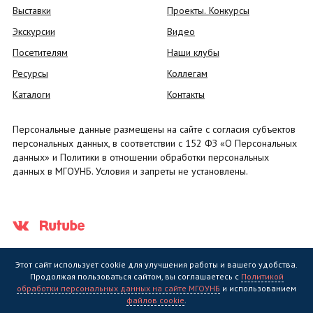
Выставки
Проекты. Конкурсы
Экскурсии
Видео
Посетителям
Наши клубы
Ресурсы
Коллегам
Каталоги
Контакты
Персональные данные размещены на сайте с согласия субъектов
персональных данных, в соответствии с 152 ФЗ «О Персональных
данных» и Политики в отношении обработки персональных
данных в МГОУНБ. Условия и запреты не установлены.
Этот сайт использует cookie для улучшения работы и вашего удобства.
Продолжая пользоваться сайтом, вы соглашаетесь с
Политикой
обработки персональных данных на сайте МГОУНБ
и использованием
Государственное областное бюджетное учреждение культуры
файлов cookie
.
"Мурманская государственная областная универсальная научная