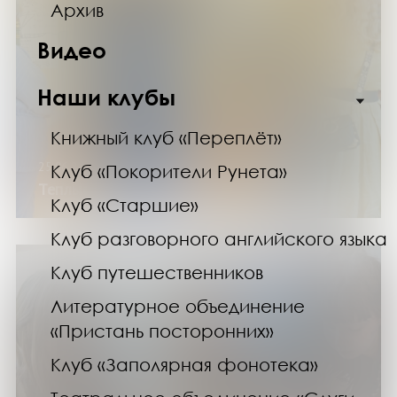
Архив
Видео
Наши клубы
Книжный клуб «Переплёт»
25.06.24
Клуб «Покорители Рунета»
Теплые истории для музейщиков
Клуб «Старшие»
Клуб разговорного английского языка
Клуб путешественников
Литературное объединение
«Пристань посторонних»
Клуб «Заполярная фонотека»