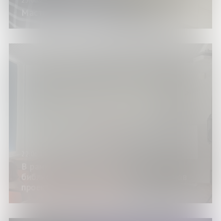
23.06.24
Мастер-класс «Душевная картинка»
22.06.24
В рамках «Летнего кинозала» в
библиотеке состоялись показы фильмов
проекта «Пять вершин России»