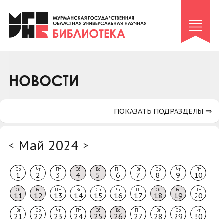
Клуб «Гиря и сельдерей»
Клуб «Семейный архив»
Клуб гидов
Коллегам
НОВОСТИ
Контакты
ПОКАЗАТЬ ПОДРАЗДЕЛЫ ⇒
Май 2024
<
>
Ср
Чт
Пт
Сб
Вс
ПН
Вт
Ср
Чт
Пт
1
2
3
4
5
6
7
8
9
10
Сб
Вс
ПН
Вт
Ср
Чт
Пт
Сб
Вс
ПН
11
12
13
14
15
16
17
18
19
20
Вт
Ср
Чт
Пт
Сб
Вс
ПН
Вт
Ср
Чт
21
22
23
24
25
26
27
28
29
30