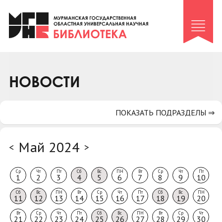
Клуб «Гиря и сельдерей»
Клуб «Семейный архив»
Клуб гидов
Коллегам
НОВОСТИ
Контакты
ПОКАЗАТЬ ПОДРАЗДЕЛЫ ⇒
Май 2024
<
>
Ср
Чт
Пт
Сб
Вс
ПН
Вт
Ср
Чт
Пт
1
2
3
4
5
6
7
8
9
10
Сб
Вс
ПН
Вт
Ср
Чт
Пт
Сб
Вс
ПН
11
12
13
14
15
16
17
18
19
20
Вт
Ср
Чт
Пт
Сб
Вс
ПН
Вт
Ср
Чт
21
22
23
24
25
26
27
28
29
30