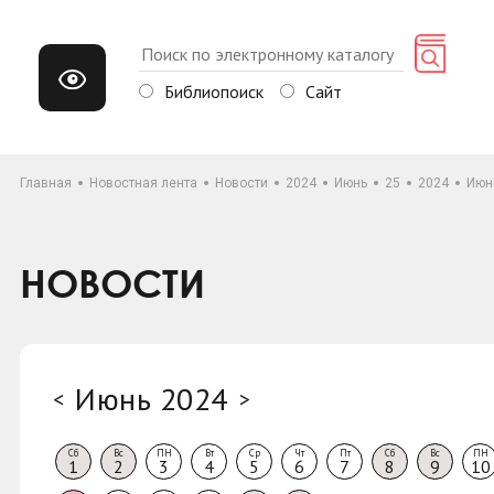
Библиопоиск
Сайт
Главная
Новостная лента
Новости
2024
Июнь
25
2024
Июн
НОВОСТИ
Июнь 2024
<
>
Сб
Вс
ПН
Вт
Ср
Чт
Пт
Сб
Вс
ПН
1
2
3
4
5
6
7
8
9
10