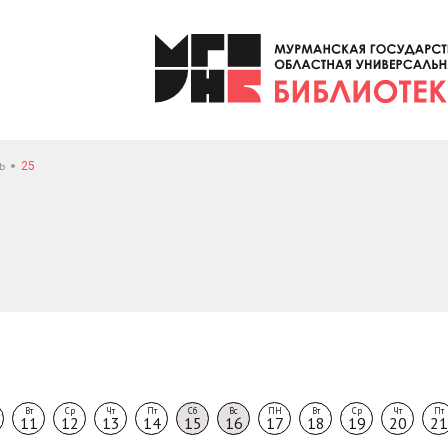
ь
25
Вт
Ср
Чт
Пт
Сб
Вс
ПН
Вт
Ср
Чт
Пт
11
12
13
14
15
16
17
18
19
20
21