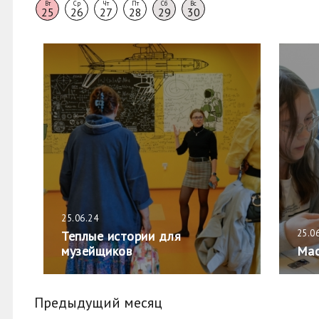
Вт
Ср
Чт
Пт
Сб
Вс
25
26
27
28
29
30
25.06.24
25.0
Теплые истории для
музейщиков
Мас
Предыдущий месяц