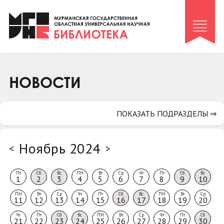
Клуб «Гиря и сельдерей»
Клуб «Семейный архив»
Клуб гидов
Коллегам
НОВОСТИ
Контакты
ПОКАЗАТЬ ПОДРАЗДЕЛЫ ⇒
Ноябрь 2024
<
>
Пт
Сб
Вс
ПН
Вт
Ср
Чт
Пт
Сб
Вс
1
2
3
4
5
6
7
8
9
10
ПН
Вт
Ср
Чт
Пт
Сб
Вс
ПН
Вт
Ср
11
12
13
14
15
16
17
18
19
20
Чт
Пт
Сб
Вс
ПН
Вт
Ср
Чт
Пт
Сб
21
22
23
24
25
26
27
28
29
30