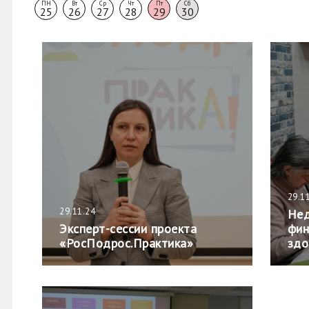
ПН
Вт
Ср
Чт
Пт
Сб
25
26
27
28
29
30
29.1
29.11.24
Нед
Эксперт-сессии проекта
фин
«РосПодрос.Практика»
здо