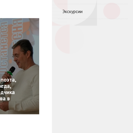
Экскурсии
 поэта,
веда,
одчика
ва в