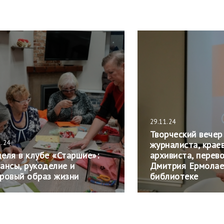
29.11.24
Творческий вечер
1.24
журналиста, крае
еля в клубе «Старшие»:
архивиста, перев
ансы, рукоделие и
Дмитрия Ермолае
ровый образ жизни
библиотеке