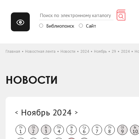
Библиопоиск
Сайт
Главная
Новостная лента
Новости
2024
Ноябрь
29
2024
Но
НОВОСТИ
Ноябрь 2024
<
>
Пт
Сб
Вс
ПН
Вт
Ср
Чт
Пт
Сб
Вс
1
2
3
4
5
6
7
8
9
10