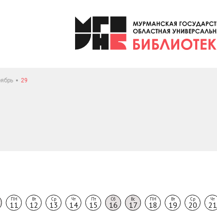
ябрь
29
ПН
Вт
Ср
Чт
Пт
Сб
Вс
ПН
Вт
Ср
Чт
11
12
13
14
15
16
17
18
19
20
21