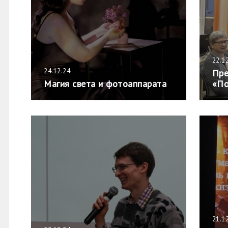
22.1
24.12.24
Пре
Магия света и фотоаппарата
«По
21.1