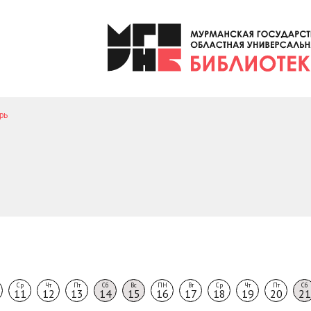
рь
Ср
Чт
Пт
Сб
Вс
ПН
Вт
Ср
Чт
Пт
Сб
11
12
13
14
15
16
17
18
19
20
21