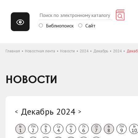
Библиопоиск
Сайт
Главная
Новостная лента
Новости
2024
Декабрь
2024
Декаб
НОВОСТИ
Декабрь 2024
<
>
Вс
ПН
Вт
Ср
Чт
Пт
Сб
Вс
ПН
Вт
1
2
3
4
5
6
7
8
9
10