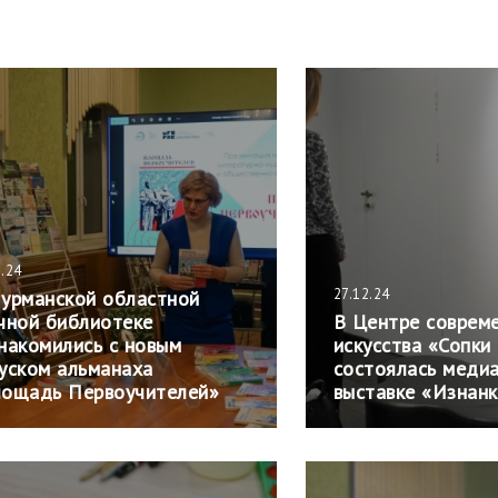
2.24
27.12.24
урманской областной
чной библиотеке
В Центре соврем
накомились с новым
искусства «Сопки
уском альманаха
состоялась меди
ощадь Первоучителей»
выставке «Изнан