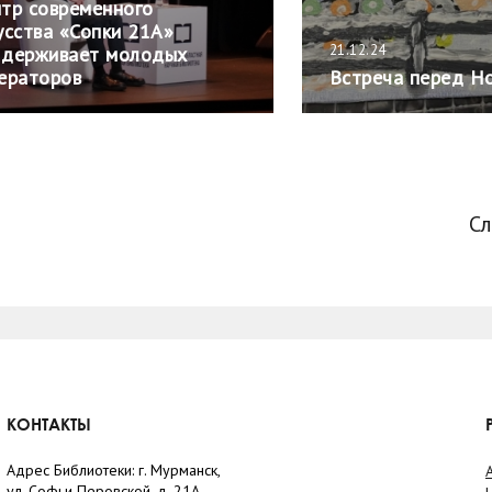
тр современного
усства «Сопки 21А»
21.12.24
держивает молодых
ераторов
Встреча перед Н
С
КОНТАКТЫ
Адрес Библиотеки: г. Мурманск,
ул. Софьи Перовской, д. 21А