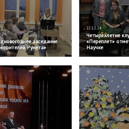
22.12.24
2.24
Четырехлетие кл
дновогоднее заседание
«Переплет» отме
корителей Рунета»
Научке
2.24