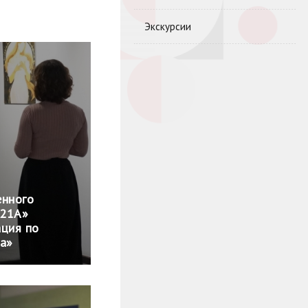
Экскурсии
енного
 21А»
ация по
ка»