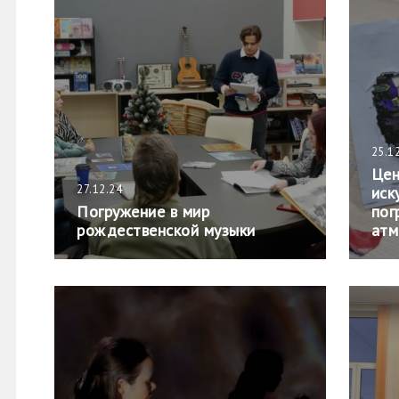
25.1
Цен
27.12.24
иск
Погружение в мир
пог
рождественской музыки
атм