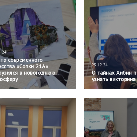
2.24
тр современного
25.12.24
усства «Сопки 21А»
рузился в новогоднюю
О тайнах Хибин 
осферу
узнать викторина