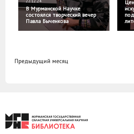
22.12.24
Цен
В Мурманской Научке
иск
состоялся творческий вечер
под
Павла Быченкова
лит
Предыдущий месяц