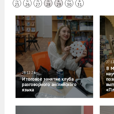
Ср
Чт
Пт
Сб
Вс
ПН
Вт
25
26
27
28
29
30
31
27.1
В М
28.12.24
нау
Итоговое занятие клуба
поз
разговорного английского
вып
языка
«Пл