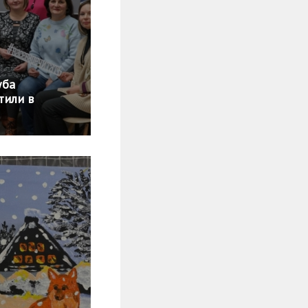
уба
тили в