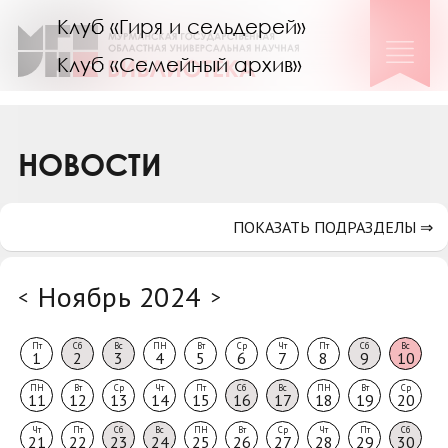
Клуб «Гиря и сельдерей»
Клуб «Семейный архив»
Клуб гидов
Коллегам
НОВОСТИ
Контакты
ПОКАЗАТЬ ПОДРАЗДЕЛЫ ⇒
Ноябрь 2024
<
>
Пт
Сб
Вс
ПН
Вт
Ср
Чт
Пт
Сб
Вс
1
2
3
4
5
6
7
8
9
10
ПН
Вт
Ср
Чт
Пт
Сб
Вс
ПН
Вт
Ср
11
12
13
14
15
16
17
18
19
20
Чт
Пт
Сб
Вс
ПН
Вт
Ср
Чт
Пт
Сб
21
22
23
24
25
26
27
28
29
30