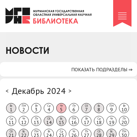
Клуб «Гиря и сельдерей»
Клуб «Семейный архив»
Клуб гидов
Коллегам
НОВОСТИ
Контакты
ПОКАЗАТЬ ПОДРАЗДЕЛЫ ⇒
Декабрь 2024
<
>
Вс
ПН
Вт
Ср
Чт
Пт
Сб
Вс
ПН
Вт
1
2
3
4
5
6
7
8
9
10
Ср
Чт
Пт
Сб
Вс
ПН
Вт
Ср
Чт
Пт
11
12
13
14
15
16
17
18
19
20
Сб
Вс
ПН
Вт
Ср
Чт
Пт
Сб
Вс
ПН
21
22
23
24
25
26
27
28
29
30