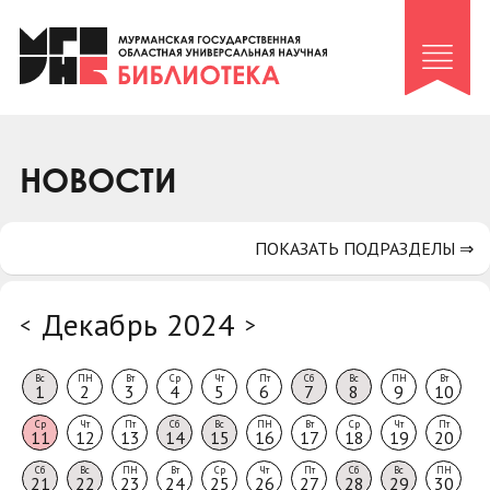
Клуб «Гиря и сельдерей»
Клуб «Семейный архив»
Клуб гидов
Коллегам
НОВОСТИ
Контакты
ПОКАЗАТЬ ПОДРАЗДЕЛЫ ⇒
Декабрь 2024
<
>
Вс
ПН
Вт
Ср
Чт
Пт
Сб
Вс
ПН
Вт
1
2
3
4
5
6
7
8
9
10
Ср
Чт
Пт
Сб
Вс
ПН
Вт
Ср
Чт
Пт
11
12
13
14
15
16
17
18
19
20
Сб
Вс
ПН
Вт
Ср
Чт
Пт
Сб
Вс
ПН
21
22
23
24
25
26
27
28
29
30