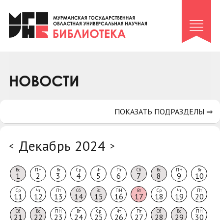
Клуб «Гиря и сельдерей»
Клуб «Семейный архив»
Клуб гидов
Коллегам
НОВОСТИ
Контакты
ПОКАЗАТЬ ПОДРАЗДЕЛЫ ⇒
Декабрь 2024
<
>
Вс
ПН
Вт
Ср
Чт
Пт
Сб
Вс
ПН
Вт
1
2
3
4
5
6
7
8
9
10
Ср
Чт
Пт
Сб
Вс
ПН
Вт
Ср
Чт
Пт
11
12
13
14
15
16
17
18
19
20
Сб
Вс
ПН
Вт
Ср
Чт
Пт
Сб
Вс
ПН
21
22
23
24
25
26
27
28
29
30