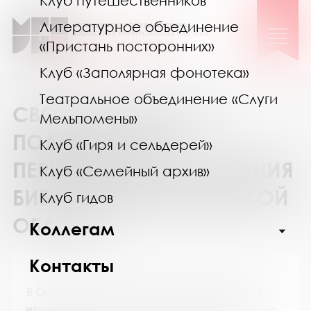
Клуб путешественников
Литературное объединение
«Пристань посторонних»
Клуб «Заполярная фонотека»
Театральное объединение «Слуги
СВОДНЫЙ КАТАЛОГ
Мельпомены»
ПОДПИСКИ НА
Клуб «Гиря и сельдерей»
ПЕРИОДИЧЕСКИЕ ИЗДАНИЯ
Клуб «Семейный архив»
БИБЛИОТЕК МУРМАНСКОЙ
Клуб гидов
ОБЛАСТИ
Коллегам
Контакты
В
Сводном каталоге подписки на периодические
издания
представлены журналы и информационные