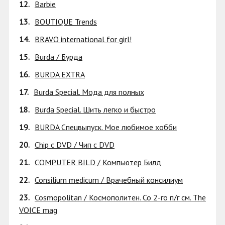
12.
Barbie
13.
BOUTIQUE Trends
14.
BRAVO international for girl!
15.
Burda / Бурда
16.
BURDA EXTRA
17.
Burda Special. Мода для полных
18.
Burda Special. Шить легко и быстро
19.
BURDA Спецвыпуск. Мое любимое хобби
20.
Chip с DVD / Чип с DVD
21.
COMPUTER BILD / Компьютер Билд
22.
Consilium medicum / Врачебный консилиум
23.
Cosmopolitan / Космополитен. Со 2-го п/г см. The
VOICE mag