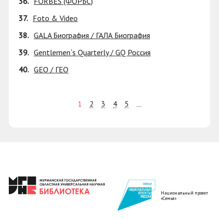
36.
FORBES (ФОРБС)
37.
Foto & Video
38.
GALA Биография / ГАЛА Биография
39.
Gentlemen`s Quarterly / GQ Россия
40.
GEO / ГЕО
1
2
3
4
5
...
Национальный проект
«Семья»