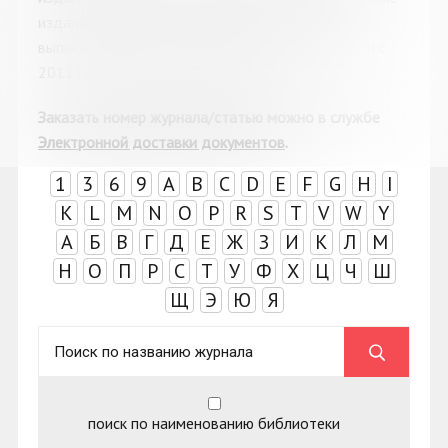
издания на русском и иностранных языках,
выписанные библиотеками Мурманской области с
2011 года. Поиск
–
по алфавиту.
Заказать номер журнала/статью можно в с
лужбе
Электронной доставки документов
.
1
3
6
9
A
B
C
D
E
F
G
H
I
K
L
M
N
O
P
R
S
T
V
W
Y
А
Б
В
Г
Д
Е
Ж
З
И
К
Л
М
Н
О
П
Р
С
Т
У
Ф
Х
Ц
Ч
Ш
Щ
Э
Ю
Я
поиск по наименованию библиотеки