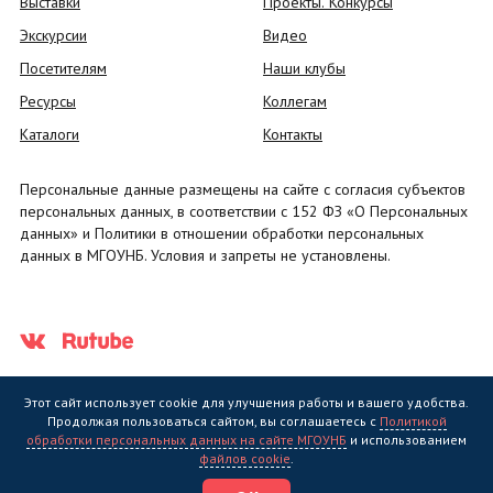
Выставки
Проекты. Конкурсы
Экскурсии
Видео
Посетителям
Наши клубы
Ресурсы
Коллегам
Каталоги
Контакты
Персональные данные размещены на сайте с согласия субъектов
персональных данных, в соответствии с 152 ФЗ «О Персональных
данных» и Политики в отношении обработки персональных
данных в МГОУНБ. Условия и запреты не установлены.
Этот сайт использует cookie для улучшения работы и вашего удобства.
Продолжая пользоваться сайтом, вы соглашаетесь с
Политикой
обработки персональных данных на сайте МГОУНБ
и использованием
Государственное областное бюджетное учреждение культуры
файлов cookie
.
"Мурманская государственная областная универсальная научная
библиотека" (МГОУНБ) © 2006 - 2026