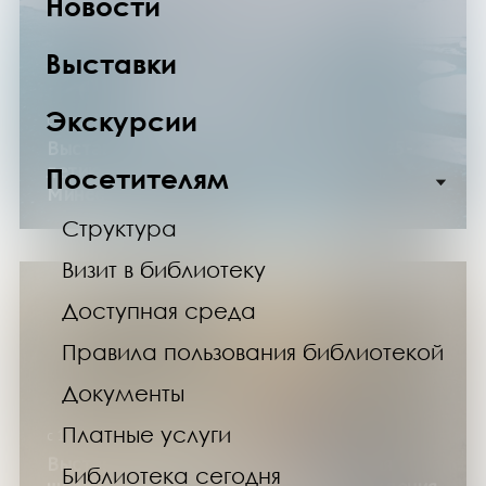
Новости
Выставки
Экскурсии
с 6 по 30 ноября 2025 года
Выставка «Навсегда с Арктикой»: к 125-
летию полярного исследователя А. И.
Посетителям
Минеева
Структура
Визит в библиотеку
Доступная среда
Правила пользования библиотекой
Документы
Платные услуги
с 1 по 30 ноября 2025 года
Выставка «Александр Суворов. Первая
Библиотека сегодня