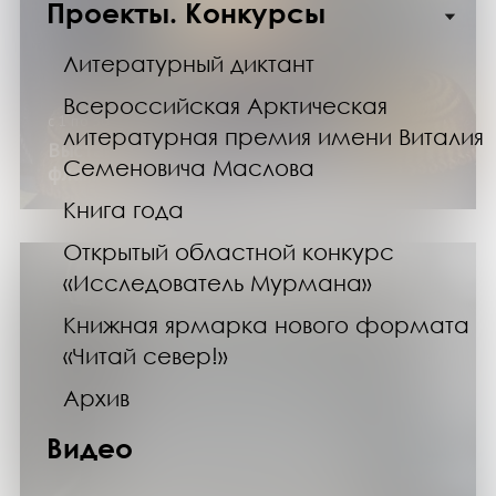
Проекты. Конкурсы
Литературный диктант
Всероссийская Арктическая
с 1 по 30 ноября 2025 года
литературная премия имени Виталия
Выставка «Вокруг света под русским
Семеновича Маслова
флагом» (проект «Доступная наука»)
Книга года
Открытый областной конкурс
«Исследователь Мурмана»
Книжная ярмарка нового формата
«Читай север!»
Архив
Видео