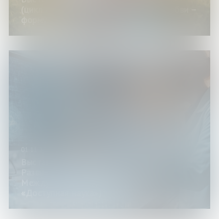
(цикл выставок изданий «Формула любви –
формула семьи»)
01.11.25
Выставка изданий «Узнавай! Изучай!
Развивайся!»: 10 ноября –
Международный день науки (проект
«Доступная наука»)