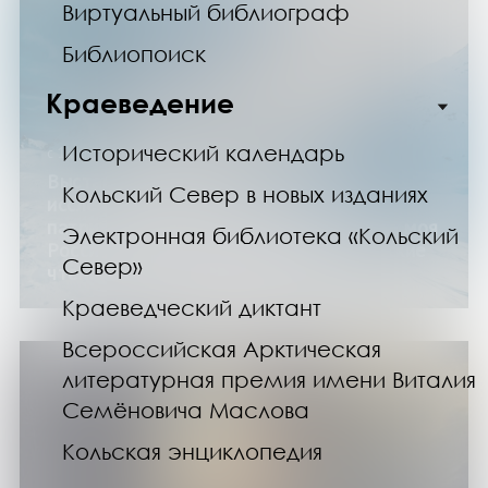
Виртуальный библиограф
Библиопоиск
Краеведение
Исторический календарь
с 1 по 30 ноября 2025 года
Выставка «Владимир Русанов –
Кольский Север в новых изданиях
исследователь Арктики» (историко-
патриотический проект «Моя страна – моя
Электронная библиотека «Кольский
Россия», цикл выставок изданий «Русские
Север»
чтения»)
Краеведческий диктант
Всероссийская Арктическая
литературная премия имени Виталия
Семёновича Маслова
Кольская энциклопедия