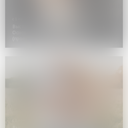
с 1 по 30 ноября 2025 года
Выставка «Пирогов Николай Иванович.
Основоположник русской хирургии»
(проект «Доступная наука»)
с 1 ноября по 30 декабря 2025 года
Выставка «Семья как среда обитания»