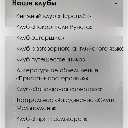
Наши клубы
в течение года
Выставка «Классики на все времена:
Книжный клуб «Переплёт»
писатели-юбиляры»
Клуб «Покорители Рунета»
Клуб «Старшие»
Клуб разговорного английского языка
Клуб путешественников
Литературное объединение
«Пристань посторонних»
Клуб «Заполярная фонотека»
с 1 по 30 ноября года 2025 года
Театральное объединение «Слуги
Выставка «Нюрнбергский процесс: главный
суд XX века» (историко-патриотический
Мельпомены»
проект «Моя страна – моя Россия», цикл
Клуб «Гиря и сельдерей»
выставок изданий «Русские чтения»)