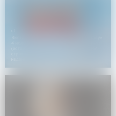
с 1 по 30 ноября 2025 года
Выставка «От воинской славы к единству»:
4 ноября – День народного единства
(историко-патриотический проект «Моя
страна – моя Россия», цикл выставок
изданий «Русские чтения»)