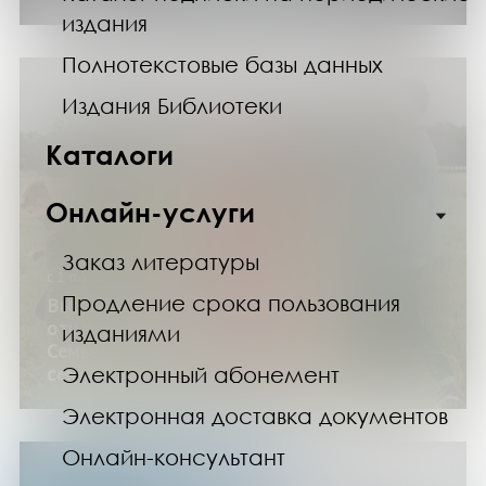
издания
Полнотекстовые базы данных
Издания Библиотеки
Каталоги
Онлайн-услуги
Заказ литературы
с 1 по 30 ноября 2025 года
Продление срока пользования
Выставка «Быть родителями»: ко Дню
отца и матери в России (цикл
изданиями
СемьеВедение», проект «Счастливая
Электронный абонемент
семья»)
Электронная доставка документов
Онлайн-консультант