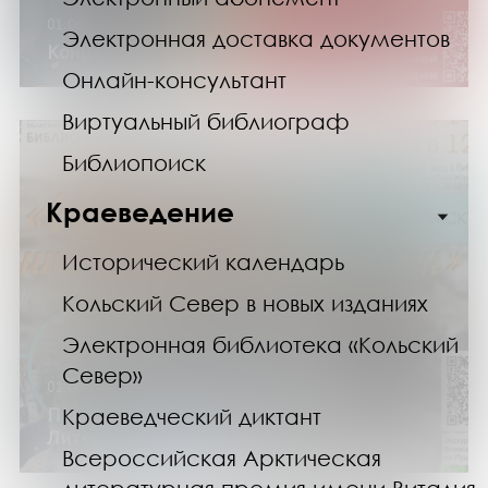
01.06.24
Электронная доставка документов
Концерт «Небоскребы»
Онлайн-консультант
Виртуальный библиограф
Библиопоиск
Краеведение
Исторический календарь
Кольский Север в новых изданиях
Электронная библиотека «Кольский
Север»
01.06.24
Пешеходная экскурсия «Мурманск.
Краеведческий диктант
Литературные истории»
Всероссийская Арктическая