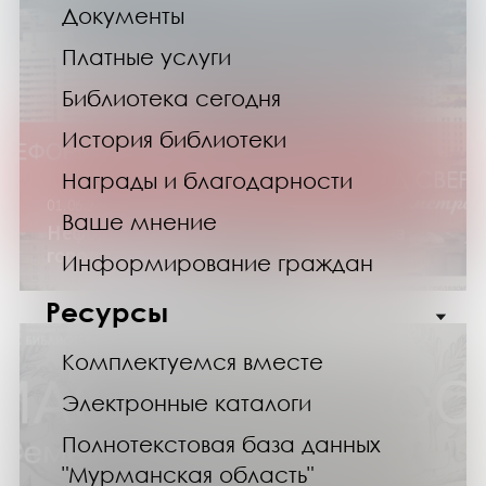
Документы
Платные услуги
Библиотека сегодня
История библиотеки
Награды и благодарности
01.06.24
Ваше мнение
Неформальная экскурсия «Посмотри на
город сверху»
Информирование граждан
Ресурсы
Комплектуемся вместе
Электронные каталоги
Полнотекстовая база данных
"Мурманская область"