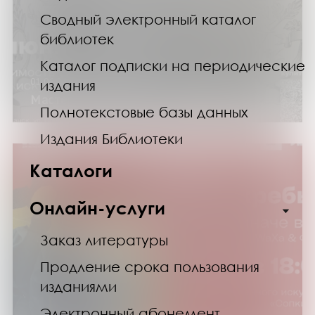
Сводный электронный каталог
библиотек
Каталог подписки на периодические
01.06.24
издания
Мастер-класс «Семейное Древо»
Полнотекстовые базы данных
Издания Библиотеки
Каталоги
Онлайн-услуги
Заказ литературы
Продление срока пользования
изданиями
Электронный абонемент