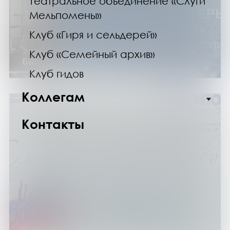
Театральное объединение «Слуги
Мельпомены»
Клуб «Гиря и сельдерей»
02.06.24
Экскурсия по музею «Когда компьютеры
Клуб «Семейный архив»
были большими»
Клуб гидов
Коллегам
Контакты