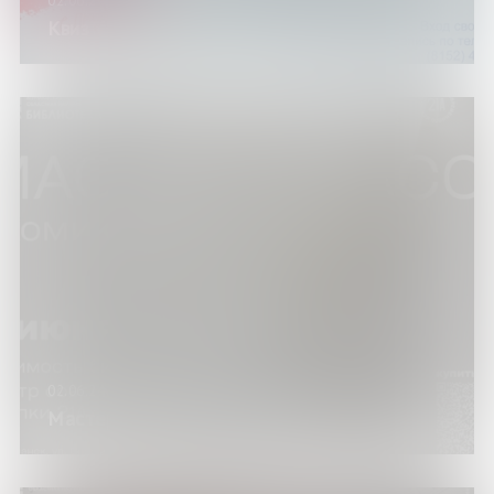
02.06.24
Квиз «Славься, Отечество!»
02.06.24
Мастер-класс «Комикс-зин»