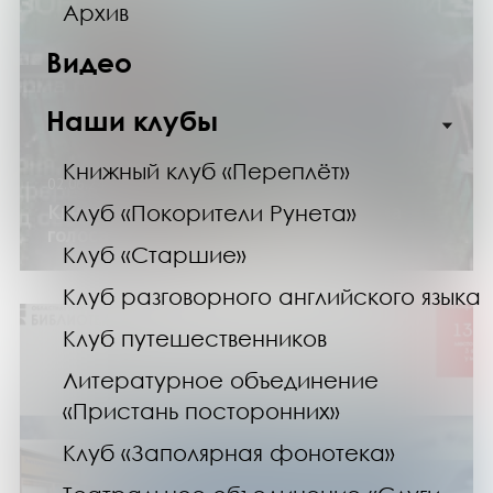
Архив
Видео
Наши клубы
Книжный клуб «Переплёт»
02.06.24
Кинозал «21А». Показ фильма «Форма
Клуб «Покорители Рунета»
голоса»
Клуб «Старшие»
Клуб разговорного английского языка
Клуб путешественников
Литературное объединение
«Пристань посторонних»
Клуб «Заполярная фонотека»