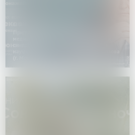
05.06.24
Приглашаем на лекцию «Книжная
медицина: писатели-медики, болезни и
синдромы литературных персонажей»
научного журналиста Алексея Водовозова
(г. Москва)