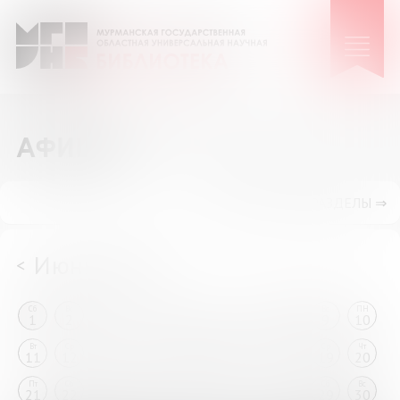
АФИША
ПОКАЗАТЬ ПОДРАЗДЕЛЫ ⇒
Июнь 2024
<
>
Сб
Вс
ПН
Вт
Ср
Чт
Пт
Сб
Вс
ПН
1
2
3
4
5
6
7
8
9
10
Вт
Ср
Чт
Пт
Сб
Вс
ПН
Вт
Ср
Чт
11
12
13
14
15
16
17
18
19
20
Пт
Сб
Вс
ПН
Вт
Ср
Чт
Пт
Сб
Вс
21
22
23
24
25
26
27
28
29
30