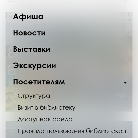
Афиша
Новости
Выставки
Экскурсии
Посетителям
01.06.24
Встреча «Каникулы на горизонте» в рамках
Структура
проекта «Гостеприимная Арктика»
Визит в библиотеку
Доступная среда
Правила пользования библиотекой