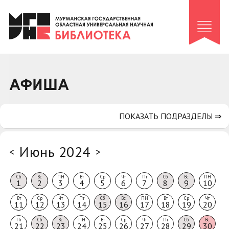
Клуб «Гиря и сельдерей»
Клуб «Семейный архив»
Клуб гидов
Коллегам
АФИША
Контакты
ПОКАЗАТЬ ПОДРАЗДЕЛЫ ⇒
Июнь 2024
<
>
Сб
Вс
ПН
Вт
Ср
Чт
Пт
Сб
Вс
ПН
1
2
3
4
5
6
7
8
9
10
Вт
Ср
Чт
Пт
Сб
Вс
ПН
Вт
Ср
Чт
11
12
13
14
15
16
17
18
19
20
Пт
Сб
Вс
ПН
Вт
Ср
Чт
Пт
Сб
Вс
21
22
23
24
25
26
27
28
29
30