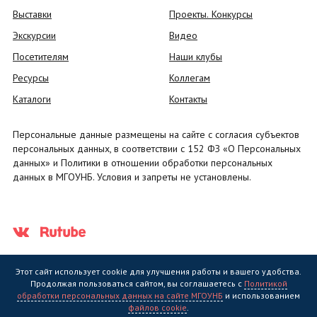
Выставки
Проекты. Конкурсы
Экскурсии
Видео
Посетителям
Наши клубы
Ресурсы
Коллегам
Каталоги
Контакты
Персональные данные размещены на сайте с согласия субъектов
персональных данных, в соответствии с 152 ФЗ «О Персональных
данных» и Политики в отношении обработки персональных
данных в МГОУНБ. Условия и запреты не установлены.
Этот сайт использует cookie для улучшения работы и вашего удобства.
Продолжая пользоваться сайтом, вы соглашаетесь с
Политикой
обработки персональных данных на сайте МГОУНБ
и использованием
Государственное областное бюджетное учреждение культуры
файлов cookie
.