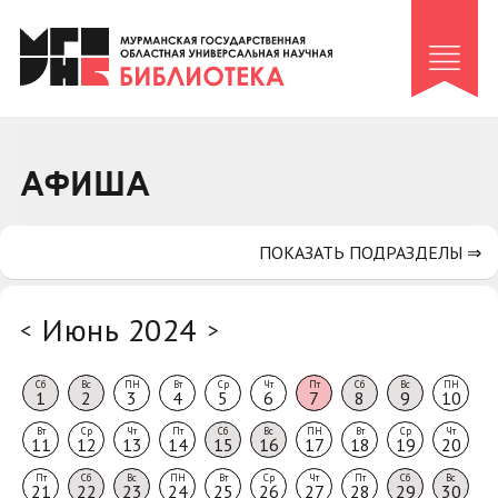
Клуб «Гиря и сельдерей»
Клуб «Семейный архив»
Клуб гидов
Коллегам
АФИША
Контакты
ПОКАЗАТЬ ПОДРАЗДЕЛЫ ⇒
Июнь 2024
<
>
Сб
Вс
ПН
Вт
Ср
Чт
Пт
Сб
Вс
ПН
1
2
3
4
5
6
7
8
9
10
Вт
Ср
Чт
Пт
Сб
Вс
ПН
Вт
Ср
Чт
11
12
13
14
15
16
17
18
19
20
Пт
Сб
Вс
ПН
Вт
Ср
Чт
Пт
Сб
Вс
21
22
23
24
25
26
27
28
29
30