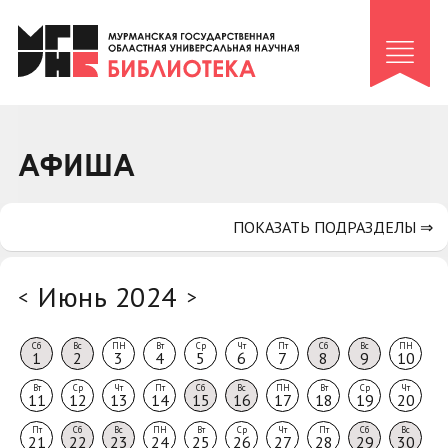
Клуб «Гиря и сельдерей»
Клуб «Семейный архив»
Клуб гидов
Коллегам
АФИША
Контакты
ПОКАЗАТЬ ПОДРАЗДЕЛЫ ⇒
Июнь 2024
<
>
Сб
Вс
ПН
Вт
Ср
Чт
Пт
Сб
Вс
ПН
1
2
3
4
5
6
7
8
9
10
Вт
Ср
Чт
Пт
Сб
Вс
ПН
Вт
Ср
Чт
11
12
13
14
15
16
17
18
19
20
Пт
Сб
Вс
ПН
Вт
Ср
Чт
Пт
Сб
Вс
21
22
23
24
25
26
27
28
29
30