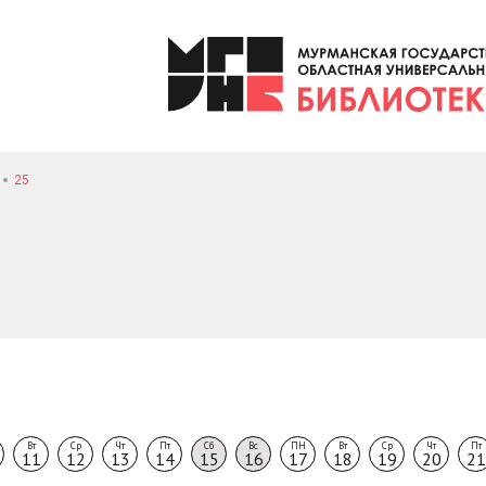
25
Вт
Ср
Чт
Пт
Сб
Вс
ПН
Вт
Ср
Чт
Пт
11
12
13
14
15
16
17
18
19
20
21