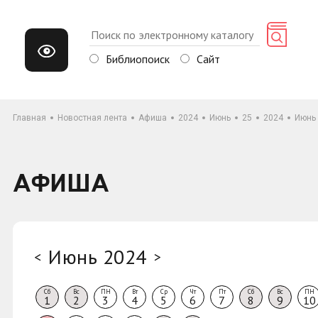
Библиопоиск
Сайт
Главная
Новостная лента
Афиша
2024
Июнь
25
2024
Июнь
АФИША
Июнь 2024
<
>
Сб
Вс
ПН
Вт
Ср
Чт
Пт
Сб
Вс
ПН
1
2
3
4
5
6
7
8
9
10