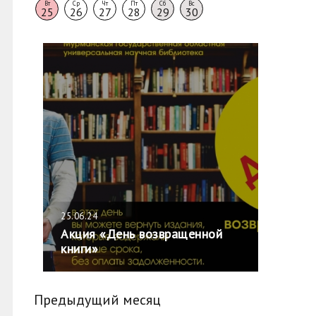
Вт
Ср
Чт
Пт
Сб
Вс
25
26
27
28
29
30
25.06.24
Акция «День возвращенной
книги»
Предыдущий месяц