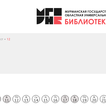
уст
12
Вс
ПН
Вт
Ср
Чт
Пт
Сб
Вс
ПН
Вт
Ср
11
12
13
14
15
16
17
18
19
20
21