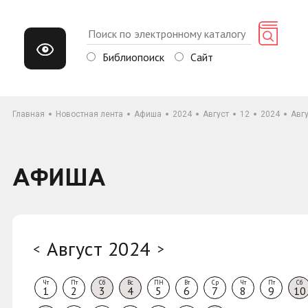
Библиопоиск
Сайт
Главная
Новостная лента
Афиша
2024
Август
12
2024
Авг
АФИША
Август 2024
<
>
Чт
Пт
Сб
Вс
ПН
Вт
Ср
Чт
Пт
Сб
1
2
3
4
5
6
7
8
9
10