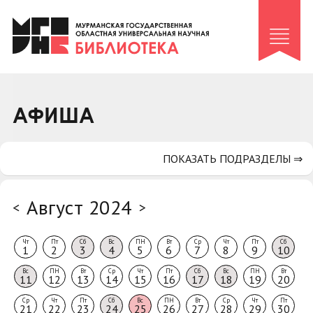
Клуб «Гиря и сельдерей»
Клуб «Семейный архив»
Клуб гидов
Коллегам
АФИША
Контакты
ПОКАЗАТЬ ПОДРАЗДЕЛЫ ⇒
Август 2024
<
>
Чт
Пт
Сб
Вс
ПН
Вт
Ср
Чт
Пт
Сб
1
2
3
4
5
6
7
8
9
10
Вс
ПН
Вт
Ср
Чт
Пт
Сб
Вс
ПН
Вт
11
12
13
14
15
16
17
18
19
20
Ср
Чт
Пт
Сб
Вс
ПН
Вт
Ср
Чт
Пт
21
22
23
24
25
26
27
28
29
30