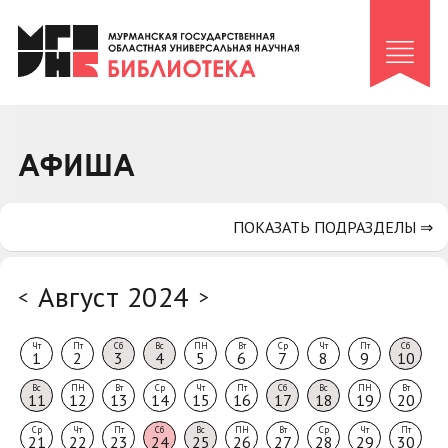
Клуб «Гиря и сельдерей»
Клуб «Семейный архив»
Клуб гидов
Коллегам
АФИША
Контакты
ПОКАЗАТЬ ПОДРАЗДЕЛЫ ⇒
Август 2024
<
>
Чт
Пт
Сб
Вс
ПН
Вт
Ср
Чт
Пт
Сб
1
2
3
4
5
6
7
8
9
10
Вс
ПН
Вт
Ср
Чт
Пт
Сб
Вс
ПН
Вт
11
12
13
14
15
16
17
18
19
20
Ср
Чт
Пт
Сб
Вс
ПН
Вт
Ср
Чт
Пт
21
22
23
24
25
26
27
28
29
30