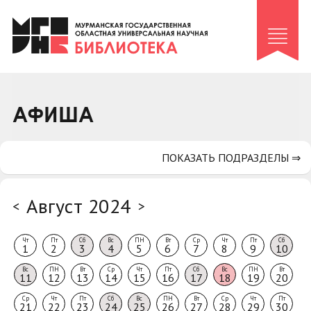
Клуб «Гиря и сельдерей»
Клуб «Семейный архив»
Клуб гидов
Коллегам
АФИША
Контакты
ПОКАЗАТЬ ПОДРАЗДЕЛЫ ⇒
Август 2024
<
>
Чт
Пт
Сб
Вс
ПН
Вт
Ср
Чт
Пт
Сб
1
2
3
4
5
6
7
8
9
10
Вс
ПН
Вт
Ср
Чт
Пт
Сб
Вс
ПН
Вт
11
12
13
14
15
16
17
18
19
20
Ср
Чт
Пт
Сб
Вс
ПН
Вт
Ср
Чт
Пт
21
22
23
24
25
26
27
28
29
30