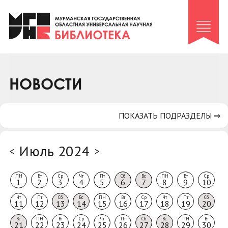
Клуб «Гиря и сельдерей»
Клуб «Семейный архив»
Клуб гидов
Коллегам
НОВОСТИ
Контакты
ПОКАЗАТЬ ПОДРАЗДЕЛЫ ⇒
Июль 2024
<
>
ПН
Вт
Ср
Чт
Пт
Сб
Вс
ПН
Вт
Ср
1
2
3
4
5
6
7
8
9
10
Чт
Пт
Сб
Вс
ПН
Вт
Ср
Чт
Пт
Сб
11
12
13
14
15
16
17
18
19
20
Вс
ПН
Вт
Ср
Чт
Пт
Сб
Вс
ПН
Вт
21
22
23
24
25
26
27
28
29
30