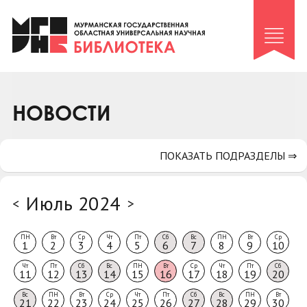
Клуб «Гиря и сельдерей»
Клуб «Семейный архив»
Клуб гидов
Коллегам
НОВОСТИ
Контакты
ПОКАЗАТЬ ПОДРАЗДЕЛЫ ⇒
Июль 2024
<
>
ПН
Вт
Ср
Чт
Пт
Сб
Вс
ПН
Вт
Ср
1
2
3
4
5
6
7
8
9
10
Чт
Пт
Сб
Вс
ПН
Вт
Ср
Чт
Пт
Сб
11
12
13
14
15
16
17
18
19
20
Вс
ПН
Вт
Ср
Чт
Пт
Сб
Вс
ПН
Вт
21
22
23
24
25
26
27
28
29
30