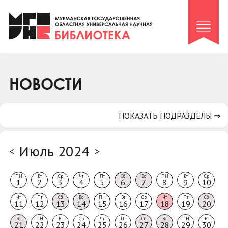
Клуб «Гиря и сельдерей»
Клуб «Семейный архив»
Клуб гидов
Коллегам
НОВОСТИ
Контакты
ПОКАЗАТЬ ПОДРАЗДЕЛЫ ⇒
Июль 2024
<
>
ПН
Вт
Ср
Чт
Пт
Сб
Вс
ПН
Вт
Ср
1
2
3
4
5
6
7
8
9
10
Чт
Пт
Сб
Вс
ПН
Вт
Ср
Чт
Пт
Сб
11
12
13
14
15
16
17
18
19
20
Вс
ПН
Вт
Ср
Чт
Пт
Сб
Вс
ПН
Вт
21
22
23
24
25
26
27
28
29
30