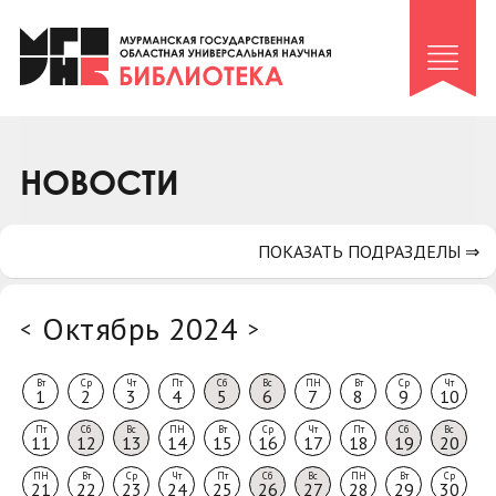
Клуб «Гиря и сельдерей»
Клуб «Семейный архив»
Клуб гидов
Коллегам
НОВОСТИ
Контакты
ПОКАЗАТЬ ПОДРАЗДЕЛЫ ⇒
Октябрь 2024
<
>
Вт
Ср
Чт
Пт
Сб
Вс
ПН
Вт
Ср
Чт
1
2
3
4
5
6
7
8
9
10
Пт
Сб
Вс
ПН
Вт
Ср
Чт
Пт
Сб
Вс
11
12
13
14
15
16
17
18
19
20
ПН
Вт
Ср
Чт
Пт
Сб
Вс
ПН
Вт
Ср
21
22
23
24
25
26
27
28
29
30