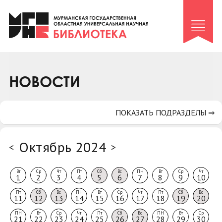
Клуб «Гиря и сельдерей»
Клуб «Семейный архив»
Клуб гидов
Коллегам
НОВОСТИ
Контакты
ПОКАЗАТЬ ПОДРАЗДЕЛЫ ⇒
Октябрь 2024
<
>
Вт
Ср
Чт
Пт
Сб
Вс
ПН
Вт
Ср
Чт
1
2
3
4
5
6
7
8
9
10
Пт
Сб
Вс
ПН
Вт
Ср
Чт
Пт
Сб
Вс
11
12
13
14
15
16
17
18
19
20
ПН
Вт
Ср
Чт
Пт
Сб
Вс
ПН
Вт
Ср
21
22
23
24
25
26
27
28
29
30