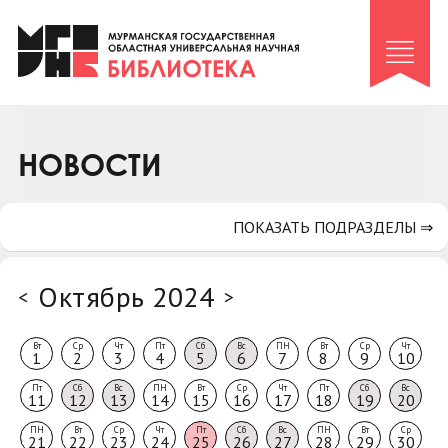
Клуб «Гиря и сельдерей»
Клуб «Семейный архив»
Клуб гидов
Коллегам
НОВОСТИ
Контакты
ПОКАЗАТЬ ПОДРАЗДЕЛЫ ⇒
Октябрь 2024
<
>
Вт
Ср
Чт
Пт
Сб
Вс
ПН
Вт
Ср
Чт
1
2
3
4
5
6
7
8
9
10
Пт
Сб
Вс
ПН
Вт
Ср
Чт
Пт
Сб
Вс
11
12
13
14
15
16
17
18
19
20
ПН
Вт
Ср
Чт
Пт
Сб
Вс
ПН
Вт
Ср
21
22
23
24
25
26
27
28
29
30