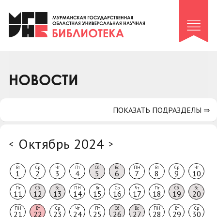
Клуб «Гиря и сельдерей»
Клуб «Семейный архив»
Клуб гидов
Коллегам
НОВОСТИ
Контакты
ПОКАЗАТЬ ПОДРАЗДЕЛЫ ⇒
Октябрь 2024
<
>
Вт
Ср
Чт
Пт
Сб
Вс
ПН
Вт
Ср
Чт
1
2
3
4
5
6
7
8
9
10
Пт
Сб
Вс
ПН
Вт
Ср
Чт
Пт
Сб
Вс
11
12
13
14
15
16
17
18
19
20
ПН
Вт
Ср
Чт
Пт
Сб
Вс
ПН
Вт
Ср
21
22
23
24
25
26
27
28
29
30