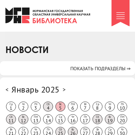
Клуб «Гиря и сельдерей»
Клуб «Семейный архив»
Клуб гидов
Коллегам
НОВОСТИ
Контакты
ПОКАЗАТЬ ПОДРАЗДЕЛЫ ⇒
Январь 2025
<
>
Ср
Чт
Пт
Сб
Вс
ПН
Вт
Ср
Чт
Пт
1
2
3
4
5
6
7
8
9
10
Сб
Вс
ПН
Вт
Ср
Чт
Пт
Сб
Вс
ПН
11
12
13
14
15
16
17
18
19
20
Вт
Ср
Чт
Пт
Сб
Вс
ПН
Вт
Ср
Чт
21
22
23
24
25
26
27
28
29
30