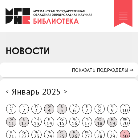
Клуб «Гиря и сельдерей»
Клуб «Семейный архив»
Клуб гидов
Коллегам
НОВОСТИ
Контакты
ПОКАЗАТЬ ПОДРАЗДЕЛЫ ⇒
Январь 2025
<
>
Ср
Чт
Пт
Сб
Вс
ПН
Вт
Ср
Чт
Пт
1
2
3
4
5
6
7
8
9
10
Сб
Вс
ПН
Вт
Ср
Чт
Пт
Сб
Вс
ПН
11
12
13
14
15
16
17
18
19
20
Вт
Ср
Чт
Пт
Сб
Вс
ПН
Вт
Ср
Чт
21
22
23
24
25
26
27
28
29
30