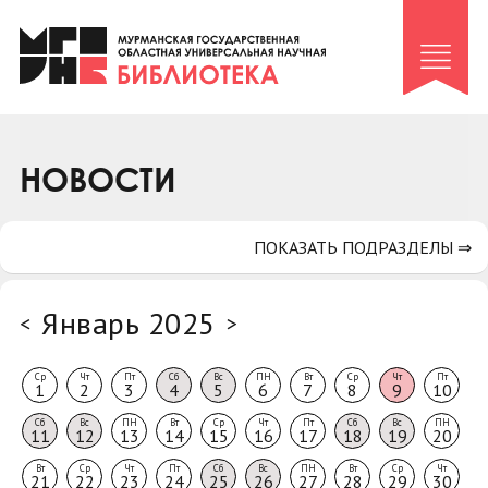
Клуб «Гиря и сельдерей»
Клуб «Семейный архив»
Клуб гидов
Коллегам
НОВОСТИ
Контакты
ПОКАЗАТЬ ПОДРАЗДЕЛЫ ⇒
Январь 2025
<
>
Ср
Чт
Пт
Сб
Вс
ПН
Вт
Ср
Чт
Пт
1
2
3
4
5
6
7
8
9
10
Сб
Вс
ПН
Вт
Ср
Чт
Пт
Сб
Вс
ПН
11
12
13
14
15
16
17
18
19
20
Вт
Ср
Чт
Пт
Сб
Вс
ПН
Вт
Ср
Чт
21
22
23
24
25
26
27
28
29
30