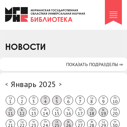
Клуб «Гиря и сельдерей»
Клуб «Семейный архив»
Клуб гидов
Коллегам
НОВОСТИ
Контакты
ПОКАЗАТЬ ПОДРАЗДЕЛЫ ⇒
Январь 2025
<
>
Ср
Чт
Пт
Сб
Вс
ПН
Вт
Ср
Чт
Пт
1
2
3
4
5
6
7
8
9
10
Сб
Вс
ПН
Вт
Ср
Чт
Пт
Сб
Вс
ПН
11
12
13
14
15
16
17
18
19
20
Вт
Ср
Чт
Пт
Сб
Вс
ПН
Вт
Ср
Чт
21
22
23
24
25
26
27
28
29
30