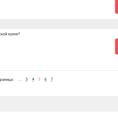
ской кухне?
3
4
5
6
7
раница:
...