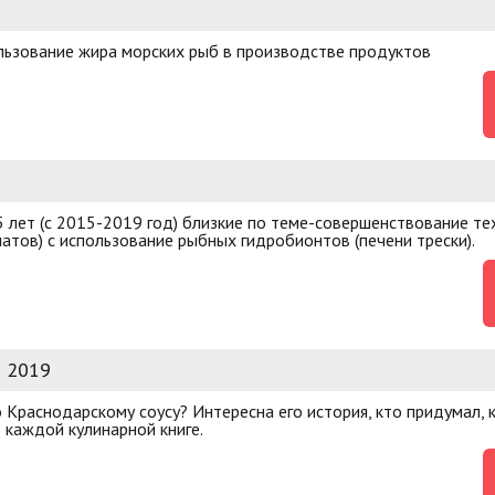
льзование жира морских рыб в производстве продуктов
5 лет (с 2015-2019 год) близкие по теме-совершенствование те
латов) с использование рыбных гидробионтов (печени трески).
я 2019
 Краснодарскому соусу? Интересна его история, кто придумал, 
в каждой кулинарной книге.