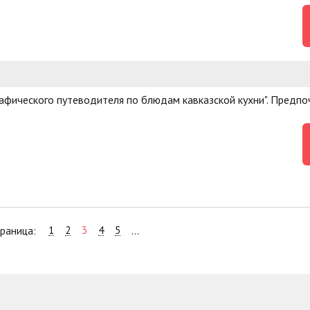
рафического путеводителя по блюдам кавказской кухни". Предп
1
2
3
4
5
раница:
...